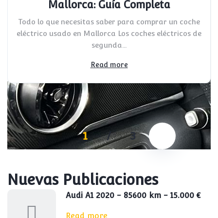
Mallorca: Guía Completa
Todo lo que necesitas saber para comprar un coche
eléctrico usado en Mallorca Los coches eléctricos de
segunda...
Read more
1
/
3
Nuevas Publicaciones
Audi A1 2020 - 85600 km - 15.000 €
Read more